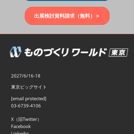
福岡展(12月)
2026年12月02日
マリンメッセ福岡｜MARIN MESSE Fukuoka
出展検討資料請求（無料）＞
2027/6/16-18
東京ビッグサイト
[email protected]
03-6739-4106
X（旧Twitter）
Facebook
Linkedin