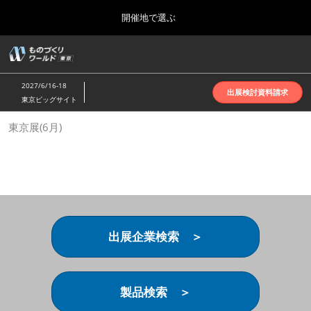
Press
ス
開催地で選ぶ
Escape
キ
to
ッ
close
ホーム
グ
プ
the
ロ
2026年10月07日
し
ー
menu.
インテックス大阪 | INTEX Osaka
2027/6/16-18
バ
出展検討資料請求
て
東京ビッグサイト
ル
進
ナ
名古屋展(4月)
東京展(6月)
ビ
む
2027年04月07日
ゲ
ポートメッセなごや | Port Messe Nagoya
ー
シ
ョ
東京展(6月)
ン
2027年06月16日
を
東京ビッグサイト | Tokyo Big Sight
折
り
出展企業検索 ＞
た
大阪展(10月)
た
2026年10月07日
む
インテックス大阪 | INTEX Osaka
製品検索 ＞