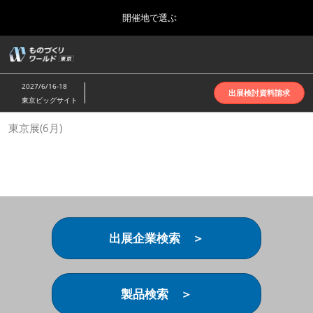
Press
ス
開催地で選ぶ
Escape
キ
to
ッ
close
ホーム
グ
プ
the
ロ
2026年10月07日
し
ー
menu.
インテックス大阪 | INTEX Osaka
2027/6/16-18
バ
出展検討資料請求
て
東京ビッグサイト
ル
進
ナ
名古屋展(4月)
東京展(6月)
ビ
む
2027年04月07日
ゲ
ポートメッセなごや | Port Messe Nagoya
ー
シ
ョ
東京展(6月)
ン
2027年06月16日
を
東京ビッグサイト | Tokyo Big Sight
折
り
出展企業検索 ＞
た
大阪展(10月)
た
2026年10月07日
む
インテックス大阪 | INTEX Osaka
製品検索 ＞