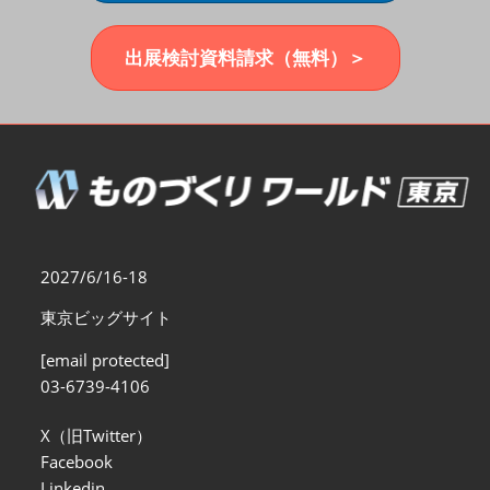
福岡展(12月)
2026年12月02日
マリンメッセ福岡｜MARIN MESSE Fukuoka
出展検討資料請求（無料）＞
2027/6/16-18
東京ビッグサイト
[email protected]
03-6739-4106
X（旧Twitter）
Facebook
Linkedin