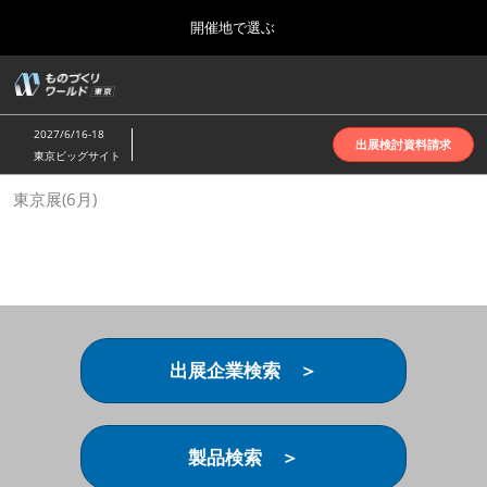
Press
ス
開催地で選ぶ
Escape
キ
to
ッ
close
ホーム
グ
プ
the
ロ
2026年10月07日
し
ー
menu.
インテックス大阪 | INTEX Osaka
2027/6/16-18
バ
出展検討資料請求
て
東京ビッグサイト
ル
進
ナ
名古屋展(4月)
東京展(6月)
ビ
む
2027年04月07日
ゲ
ポートメッセなごや | Port Messe Nagoya
ー
シ
ョ
東京展(6月)
ン
2027年06月16日
を
東京ビッグサイト | Tokyo Big Sight
折
り
出展企業検索 ＞
た
大阪展(10月)
た
2026年10月07日
む
インテックス大阪 | INTEX Osaka
製品検索 ＞