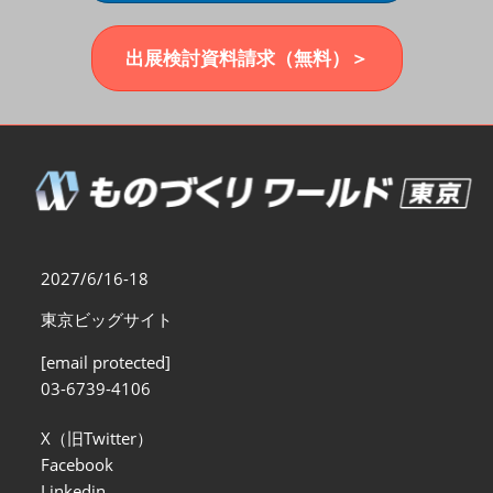
福岡展(12月)
2026年12月02日
マリンメッセ福岡｜MARIN MESSE Fukuoka
出展検討資料請求（無料）＞
2027/6/16-18
東京ビッグサイト
[email protected]
03-6739-4106
X（旧Twitter）
Facebook
Linkedin