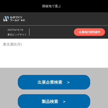
Press
ス
開催地で選ぶ
Escape
キ
to
ッ
close
ホーム
グ
プ
the
ロ
2026年10月07日
し
ー
menu.
インテックス大阪 | INTEX Osaka
2027/6/16-18
バ
出展検討資料請求
て
東京ビッグサイト
ル
進
ナ
名古屋展(4月)
東京展(6月)
ビ
む
2027年04月07日
ゲ
ポートメッセなごや | Port Messe Nagoya
ー
シ
ョ
東京展(6月)
ン
2027年06月16日
を
東京ビッグサイト | Tokyo Big Sight
折
り
出展企業検索 ＞
た
大阪展(10月)
た
2026年10月07日
む
インテックス大阪 | INTEX Osaka
製品検索 ＞