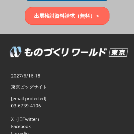
福岡展(12月)
2026年12月02日
マリンメッセ福岡｜MARIN MESSE Fukuoka
出展検討資料請求（無料）＞
2027/6/16-18
東京ビッグサイト
[email protected]
03-6739-4106
X（旧Twitter）
Facebook
Linkedin