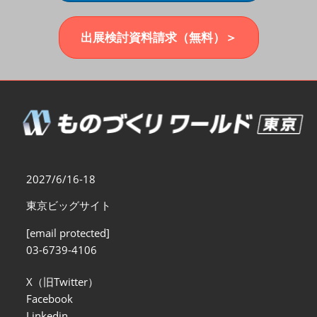
福岡展(12月)
2026年12月02日
マリンメッセ福岡｜MARIN MESSE Fukuoka
出展検討資料請求（無料）＞
2027/6/16-18
東京ビッグサイト
[email protected]
03-6739-4106
X（旧Twitter）
Facebook
Linkedin