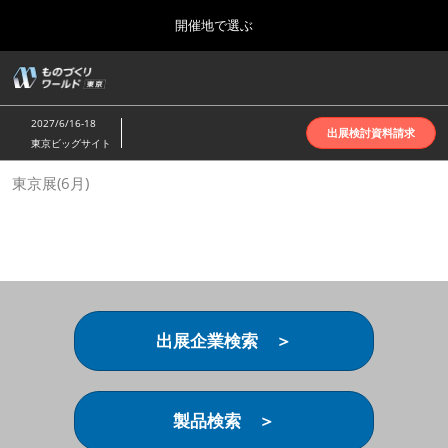
Press
ス
開催地で選ぶ
Escape
キ
to
ッ
close
ホーム
グ
プ
the
ロ
2026年10月07日
し
ー
menu.
インテックス大阪 | INTEX Osaka
2027/6/16-18
バ
出展検討資料請求
て
東京ビッグサイト
ル
進
ナ
名古屋展(4月)
東京展(6月)
ビ
む
2027年04月07日
ゲ
ポートメッセなごや | Port Messe Nagoya
ー
シ
ョ
東京展(6月)
ン
2027年06月16日
を
東京ビッグサイト | Tokyo Big Sight
折
り
出展企業検索 ＞
た
大阪展(10月)
た
2026年10月07日
む
インテックス大阪 | INTEX Osaka
製品検索 ＞