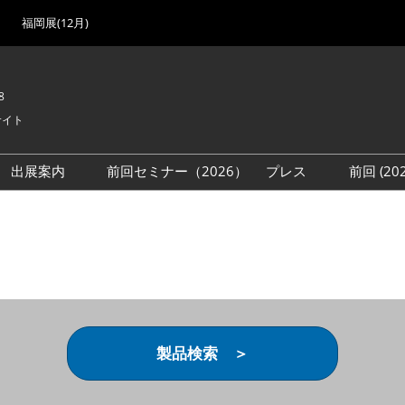
福岡展(12月)
8
サイト
出展案内
前回セミナー（2026）
プレス
前回 (2
展
展社・製品検索
出展検討資料を請求する
取材事前登録
会場
（無料）
展製品特集 一覧
来場者
ローバル･サプライ
特集
目の併催イベント
法について
製品検索 ＞