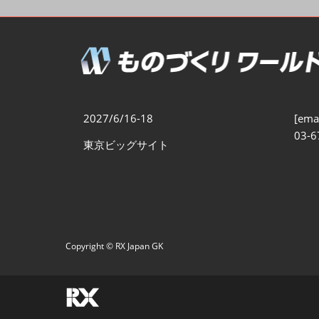
製造業DX展
展示会・
シー
ものづくりODM/EMS展
製造業サイバーセキュリテ
ィ展
スマートメンテナンス展
2027/6/16-18
[emai
ものづくりNEXT
03-6
東京ビッグサイト
製造業×フィジカルAI展
Copyright © RX Japan GK