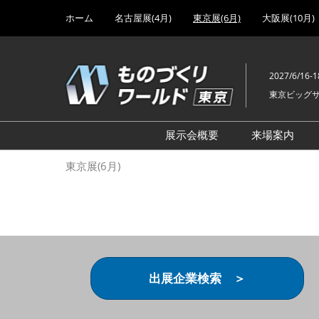
Press
ス
ホーム
名古屋展(4月)
東京展(6月)
大阪展(10月)
Escape
キ
to
ッ
close
プ
the
2027/6/16-1
し
menu.
東京ビッグ
て
進
む
展示会概要
来場案内
設計･製造ソリューション
前回 出
東京展(6月)
機械要素技術展
前回 出
ヘルスケア･医療機器 開発
前回 グ
展
チェーン
工場設備･備品展
前回 注
次世代3Dプリンタ展
ご来場方
出展企業検索 ＞
計測･検査･センサ展
アクセス