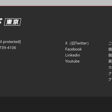
セミナー参加ポリ
l protected]
X（旧Twitter）
739-4106
Facebook
Linkedin
Youtube