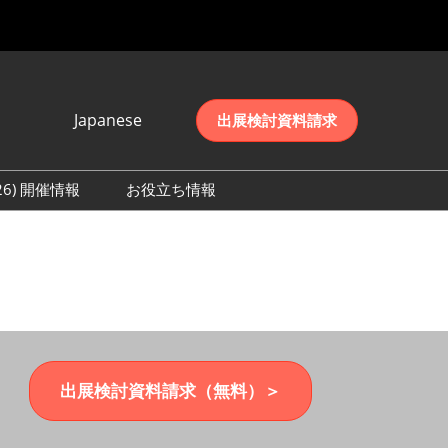
Japanese
出展検討資料請求
Japanese
English
026) 開催情報
お役立ち情報
简体中文
初日の様子 (2026)
한국어
数 (2026)
出展検討資料請求（無料）＞