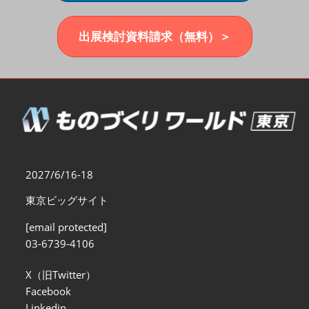
福岡展(12月)
2026年12月02日
マリンメッセ福岡｜MARIN MESSE Fukuoka
出展検討資料請求（無料）＞
2027/6/16-18
東京ビッグサイト
[email protected]
03-6739-4106
X（旧Twitter）
Facebook
Linkedin