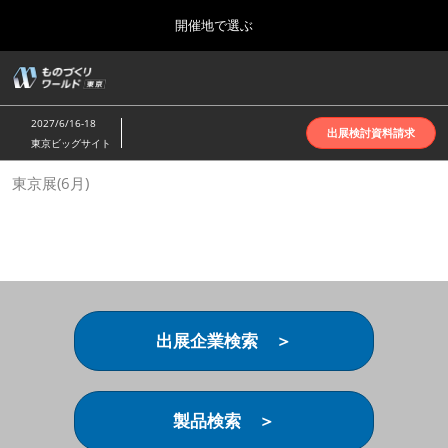
Press
ス
開催地で選ぶ
Escape
キ
to
ッ
close
ホーム
グ
プ
the
ロ
2026年10月07日
し
ー
menu.
インテックス大阪 | INTEX Osaka
2027/6/16-18
バ
出展検討資料請求
て
東京ビッグサイト
ル
進
ナ
名古屋展(4月)
東京展(6月)
ビ
む
2027年04月07日
ゲ
ポートメッセなごや | Port Messe Nagoya
ー
シ
ョ
東京展(6月)
ン
2027年06月16日
を
東京ビッグサイト | Tokyo Big Sight
折
り
出展企業検索 ＞
た
大阪展(10月)
た
2026年10月07日
む
インテックス大阪 | INTEX Osaka
製品検索 ＞