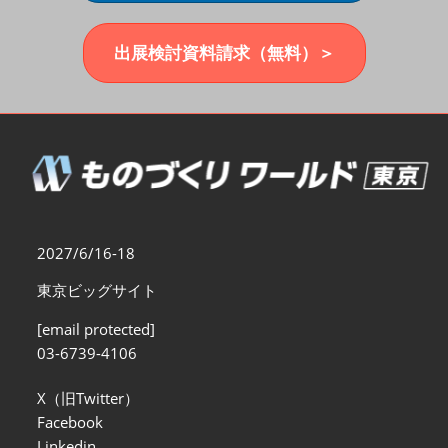
福岡展(12月)
2026年12月02日
マリンメッセ福岡｜MARIN MESSE Fukuoka
出展検討資料請求（無料）＞
2027/6/16-18
東京ビッグサイト
[email protected]
03-6739-4106
X（旧Twitter）
Facebook
Linkedin