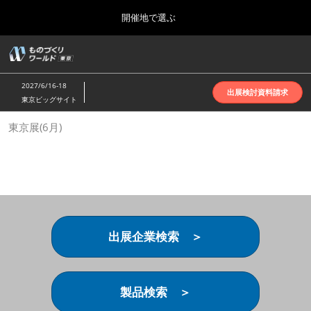
Press
ス
開催地で選ぶ
Escape
キ
to
ッ
close
ホーム
グ
プ
the
ロ
2026年10月07日
し
ー
menu.
インテックス大阪 | INTEX Osaka
2027/6/16-18
バ
出展検討資料請求
て
東京ビッグサイト
ル
進
ナ
名古屋展(4月)
東京展(6月)
ビ
む
2027年04月07日
ゲ
ポートメッセなごや | Port Messe Nagoya
ー
シ
ョ
東京展(6月)
ン
2027年06月16日
を
東京ビッグサイト | Tokyo Big Sight
折
り
出展企業検索 ＞
た
大阪展(10月)
た
2026年10月07日
む
インテックス大阪 | INTEX Osaka
製品検索 ＞