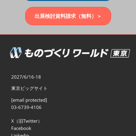
福岡展(12月)
2026年12月02日
マリンメッセ福岡｜MARIN MESSE Fukuoka
出展検討資料請求（無料）＞
2027/6/16-18
東京ビッグサイト
[email protected]
03-6739-4106
X（旧Twitter）
Facebook
Linkedin