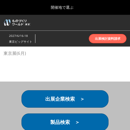
Press
ス
開催地で選ぶ
Escape
キ
to
ッ
close
ホーム
グ
プ
the
ロ
2026年10月07日
し
ー
menu.
インテックス大阪 | INTEX Osaka
2027/6/16-18
バ
出展検討資料請求
て
東京ビッグサイト
ル
進
ナ
名古屋展(4月)
東京展(6月)
ビ
む
2027年04月07日
ゲ
ポートメッセなごや | Port Messe Nagoya
ー
シ
ョ
東京展(6月)
ン
2027年06月16日
を
東京ビッグサイト | Tokyo Big Sight
折
り
出展企業検索 ＞
た
大阪展(10月)
た
2026年10月07日
む
インテックス大阪 | INTEX Osaka
製品検索 ＞