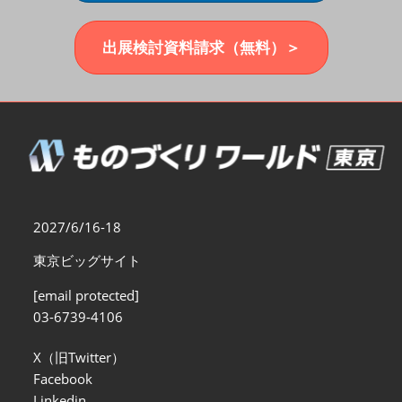
福岡展(12月)
2026年12月02日
マリンメッセ福岡｜MARIN MESSE Fukuoka
出展検討資料請求（無料）＞
2027/6/16-18
東京ビッグサイト
[email protected]
03-6739-4106
X（旧Twitter）
Facebook
Linkedin