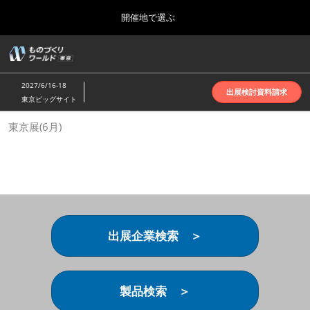
Press
ス
開催地で選ぶ
Escape
キ
to
ッ
close
ホーム
グ
プ
the
ロ
2026年10月07日
し
ー
menu.
インテックス大阪 | INTEX Osaka
2027/6/16-18
バ
出展検討資料請求
て
東京ビッグサイト
ル
進
ナ
名古屋展(4月)
東京展(6月)
ビ
む
2027年04月07日
ゲ
ポートメッセなごや | Port Messe Nagoya
ー
シ
ョ
東京展(6月)
ン
2027年06月16日
を
東京ビッグサイト | Tokyo Big Sight
折
り
出展企業検索 ＞
た
大阪展(10月)
た
2026年10月07日
む
インテックス大阪 | INTEX Osaka
製品検索 ＞