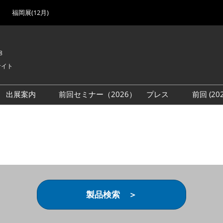
福岡展(12月)
8
サイト
出展案内
前回セミナー（2026）
プレス
前回 (2
展
展社・製品検索
出展検討資料を請求する
取材事前登録
会場
（無料）
展製品特集 一覧
来場者
ローバル･サプライ
特集
目の併催イベント
法について
製品検索 ＞