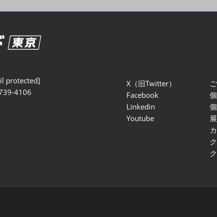
セミナー参加ポリ
l protected]
X（旧Twitter）
739-4106
Facebook
Linkedin
Youtube