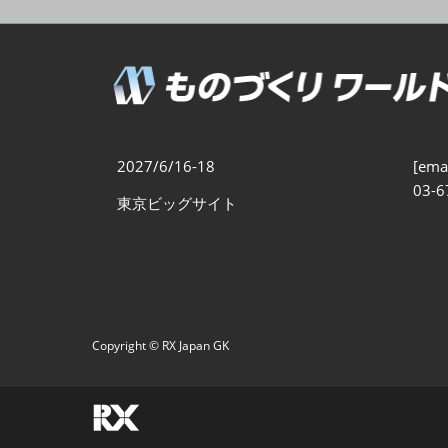
製造業DX展
展示会・
シー
ものづくりODM/EMS展
製造業サイバーセキュリテ
ィ展
スマートメンテナンス展
2027/6/16-18
[emai
ものづくりNEXT
03-6
東京ビッグサイト
製造業×フィジカルAI展
Copyright © RX Japan GK