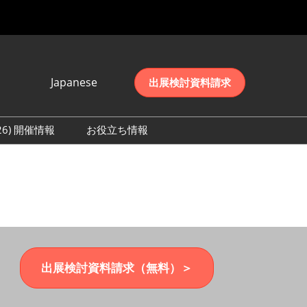
Japanese
出展検討資料請求
Japanese
English
026) 開催情報
お役立ち情報
简体中文
初日の様子 (2026)
한국어
数 (2026)
出展検討資料請求（無料）＞