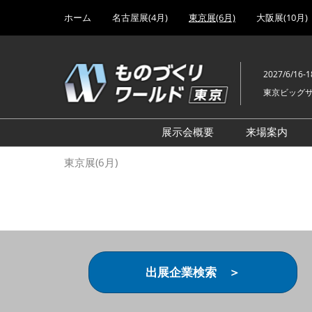
Press
ス
ホーム
名古屋展(4月)
東京展(6月)
大阪展(10月)
Escape
キ
to
ッ
close
プ
the
2027/6/16-1
し
menu.
東京ビッグ
て
進
む
展示会概要
来場案内
設計･製造ソリューション
前回 出
東京展(6月)
機械要素技術展
前回 出
ヘルスケア･医療機器 開発
前回 グ
展
チェーン
工場設備･備品展
前回 注
次世代3Dプリンタ展
ご来場方
出展企業検索 ＞
計測･検査･センサ展
アクセス