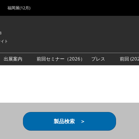
福岡展(12月)
8
サイト
出展案内
前回セミナー（2026）
プレス
前回 (2
展
展社・製品検索
出展検討資料を請求する
取材事前登録
会場
（無料）
展製品特集 一覧
来場者
ローバル･サプライ
特集
目の併催イベント
法について
製品検索 ＞