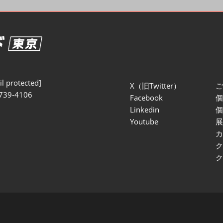
セミナー参加ポリ
l protected]
X（旧Twitter）
739-4106
Facebook
Linkedin
Youtube