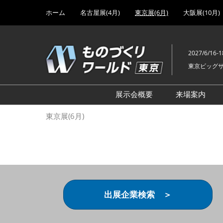
Press
ス
ホーム
名古屋展(4月)
東京展(6月)
大阪展(10月)
Escape
キ
to
ッ
close
プ
the
2027/6/16-1
し
menu.
東京ビッグ
て
進
む
展示会概要
来場案内
設計･製造ソリューション
前回 出
東京展(6月)
機械要素技術展
前回 出
ヘルスケア･医療機器 開発
前回 グ
展
チェーン
工場設備･備品展
前回 注
次世代3Dプリンタ展
ご来場方
出展企業検索 ＞
計測･検査･センサ展
アクセス