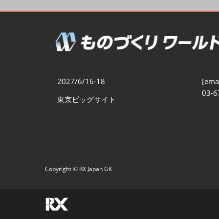
製造業DX展
展示会・
シー
ものづくりODM/EMS展
製造業サイバーセキュリテ
ィ展
スマートメンテナンス展
2027/6/16-18
[emai
ものづくりNEXT
03-6
東京ビッグサイト
製造業×フィジカルAI展
Copyright © RX Japan GK