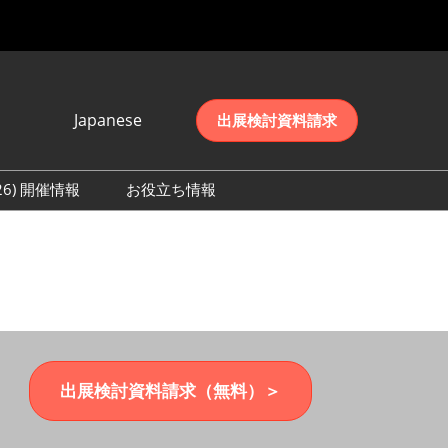
Japanese
出展検討資料請求
Japanese
English
026) 開催情報
お役立ち情報
简体中文
初日の様子 (2026)
한국어
数 (2026)
出展検討資料請求（無料）＞