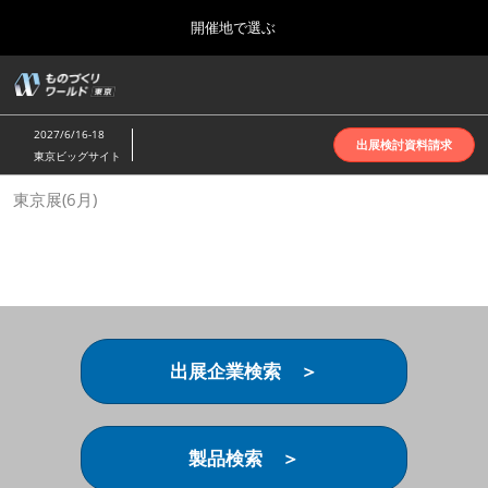
Press
ス
開催地で選ぶ
Escape
キ
to
ッ
close
ホーム
グ
プ
the
ロ
2026年10月07日
し
ー
menu.
インテックス大阪 | INTEX Osaka
2027/6/16-18
バ
出展検討資料請求
て
東京ビッグサイト
ル
進
ナ
名古屋展(4月)
東京展(6月)
ビ
む
2027年04月07日
ゲ
ポートメッセなごや | Port Messe Nagoya
ー
シ
ョ
東京展(6月)
ン
2027年06月16日
を
東京ビッグサイト | Tokyo Big Sight
折
り
出展企業検索 ＞
た
大阪展(10月)
た
2026年10月07日
む
インテックス大阪 | INTEX Osaka
製品検索 ＞