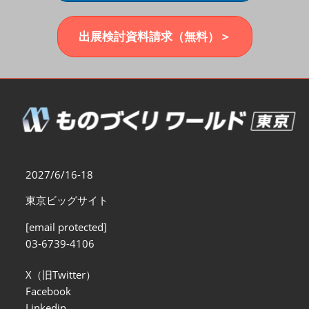
福岡展(12月)
2026年12月02日
マリンメッセ福岡｜MARIN MESSE Fukuoka
出展検討資料請求（無料）＞
2027/6/16-18
東京ビッグサイト
[email protected]
03-6739-4106
X（旧Twitter）
Facebook
Linkedin