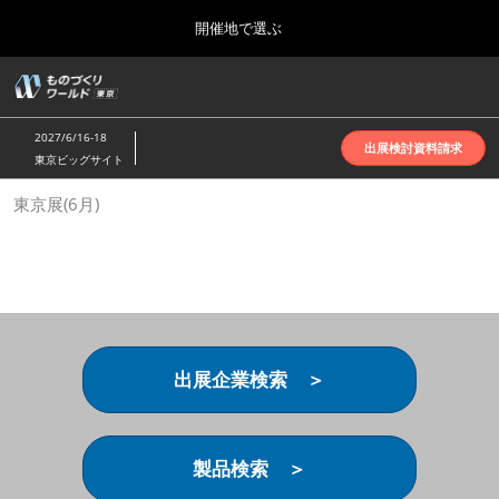
Press
ス
開催地で選ぶ
Escape
キ
to
ッ
close
ホーム
グ
プ
the
ロ
2026年10月07日
し
ー
menu.
インテックス大阪 | INTEX Osaka
2027/6/16-18
バ
出展検討資料請求
て
東京ビッグサイト
ル
進
ナ
名古屋展(4月)
東京展(6月)
ビ
む
2027年04月07日
ゲ
ポートメッセなごや | Port Messe Nagoya
ー
シ
ョ
東京展(6月)
ン
2027年06月16日
を
東京ビッグサイト | Tokyo Big Sight
折
り
出展企業検索 ＞
た
大阪展(10月)
た
2026年10月07日
む
インテックス大阪 | INTEX Osaka
製品検索 ＞