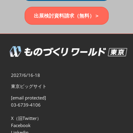
福岡展(12月)
2026年12月02日
マリンメッセ福岡｜MARIN MESSE Fukuoka
出展検討資料請求（無料）＞
2027/6/16-18
東京ビッグサイト
[email protected]
03-6739-4106
X（旧Twitter）
Facebook
Linkedin