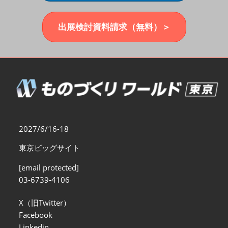
福岡展(12月)
2026年12月02日
マリンメッセ福岡｜MARIN MESSE Fukuoka
出展検討資料請求（無料）＞
2027/6/16-18
東京ビッグサイト
[email protected]
03-6739-4106
X（旧Twitter）
Facebook
Linkedin