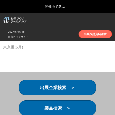
Press
ス
開催地で選ぶ
Escape
キ
to
ッ
close
ホーム
グ
プ
the
ロ
2026年10月07日
し
ー
menu.
インテックス大阪 | INTEX Osaka
2027/6/16-18
バ
出展検討資料請求
て
東京ビッグサイト
ル
進
ナ
名古屋展(4月)
東京展(6月)
ビ
む
2027年04月07日
ゲ
ポートメッセなごや | Port Messe Nagoya
ー
シ
ョ
東京展(6月)
ン
2027年06月16日
を
東京ビッグサイト | Tokyo Big Sight
折
り
出展企業検索 ＞
た
大阪展(10月)
た
2026年10月07日
む
インテックス大阪 | INTEX Osaka
製品検索 ＞