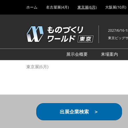
Press
ス
ホーム
名古屋展(4月)
東京展(6月)
大阪展(10月)
Escape
キ
to
ッ
close
プ
the
2027/6/16-1
し
menu.
東京ビッグ
て
進
む
展示会概要
来場案内
設計･製造ソリューション
前回 出
東京展(6月)
機械要素技術展
前回 出
ヘルスケア･医療機器 開発
前回 グ
展
チェーン
工場設備･備品展
前回 注
次世代3Dプリンタ展
ご来場方
出展企業検索 ＞
計測･検査･センサ展
アクセス