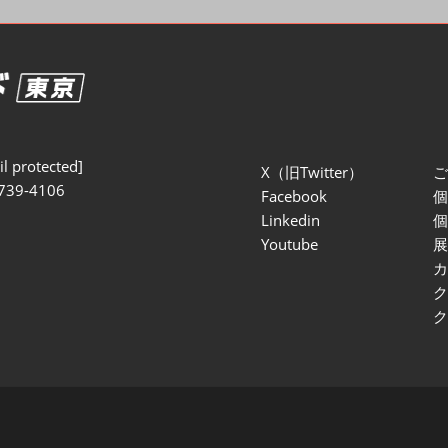
セミナー参加ポリ
l protected]
X（旧Twitter）
739-4106
Facebook
Linkedin
Youtube