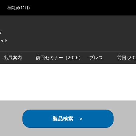
福岡展(12月)
8
サイト
出展案内
前回セミナー（2026）
プレス
前回 (2
展
展社・製品検索
出展検討資料を請求する
取材事前登録
会場
（無料）
展製品特集 一覧
来場者
ローバル･サプライ
特集
目の併催イベント
法について
製品検索 ＞