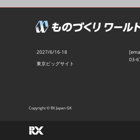
製造業DX展
展示会・
シー
ものづくりODM/EMS展
製造業サイバーセキュリテ
ィ展
スマートメンテナンス展
2027/6/16-18
[emai
ものづくりNEXT
03-6
東京ビッグサイト
製造業×フィジカルAI展
Copyright © RX Japan GK