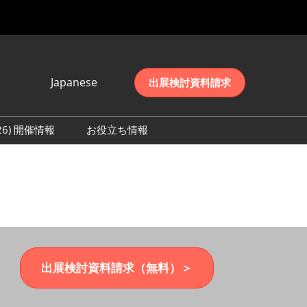
Japanese
出展検討資料請求
Japanese
English
026) 開催情報
お役立ち情報
简体中文
初日の様子 (2026)
한국어
数 (2026)
出展検討資料請求（無料）＞