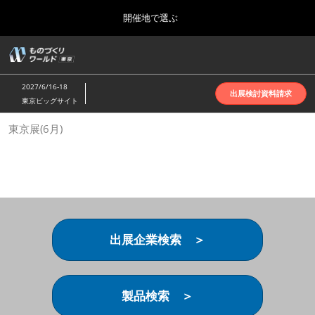
Press
ス
開催地で選ぶ
Escape
キ
to
ッ
close
ホーム
グ
プ
the
ロ
2026年10月07日
し
ー
menu.
インテックス大阪 | INTEX Osaka
2027/6/16-18
バ
出展検討資料請求
て
東京ビッグサイト
ル
進
ナ
名古屋展(4月)
東京展(6月)
ビ
む
2027年04月07日
ゲ
ポートメッセなごや | Port Messe Nagoya
ー
シ
ョ
東京展(6月)
ン
2027年06月16日
を
東京ビッグサイト | Tokyo Big Sight
折
り
出展企業検索 ＞
た
大阪展(10月)
た
2026年10月07日
む
インテックス大阪 | INTEX Osaka
製品検索 ＞