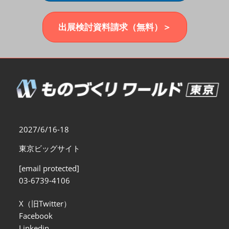
福岡展(12月)
2026年12月02日
マリンメッセ福岡｜MARIN MESSE Fukuoka
出展検討資料請求（無料）＞
2027/6/16-18
東京ビッグサイト
[email protected]
03-6739-4106
X（旧Twitter）
Facebook
Linkedin