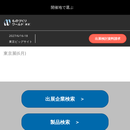
Press
ス
開催地で選ぶ
Escape
キ
to
ッ
close
ホーム
グ
プ
the
ロ
2026年10月07日
し
ー
menu.
インテックス大阪 | INTEX Osaka
2027/6/16-18
バ
出展検討資料請求
て
東京ビッグサイト
ル
進
ナ
名古屋展(4月)
東京展(6月)
ビ
む
2027年04月07日
ゲ
ポートメッセなごや | Port Messe Nagoya
ー
シ
ョ
東京展(6月)
ン
2027年06月16日
を
東京ビッグサイト | Tokyo Big Sight
折
り
出展企業検索 ＞
た
大阪展(10月)
た
2026年10月07日
む
インテックス大阪 | INTEX Osaka
製品検索 ＞