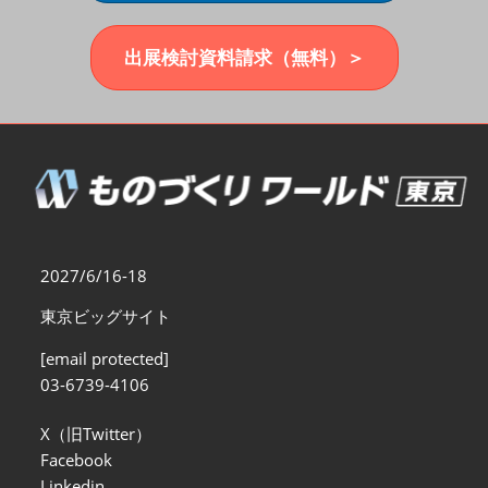
福岡展(12月)
2026年12月02日
マリンメッセ福岡｜MARIN MESSE Fukuoka
出展検討資料請求（無料）＞
2027/6/16-18
東京ビッグサイト
[email protected]
03-6739-4106
X（旧Twitter）
Facebook
Linkedin