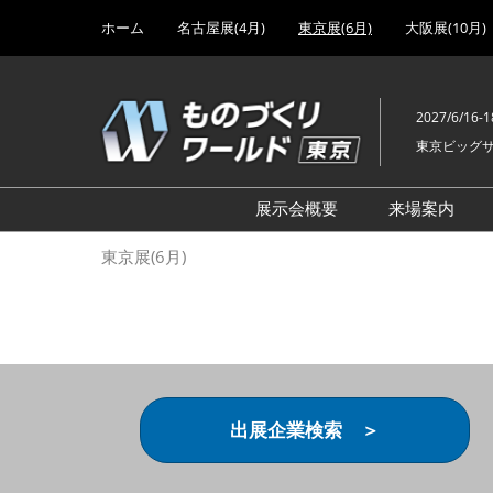
Press
ス
ホーム
名古屋展(4月)
東京展(6月)
大阪展(10月)
Escape
キ
to
ッ
close
プ
the
2027/6/16-1
し
menu.
東京ビッグ
て
進
む
展示会概要
来場案内
設計･製造ソリューション
前回 出
東京展(6月)
機械要素技術展
前回 出
ヘルスケア･医療機器 開発
前回 グ
展
チェーン
工場設備･備品展
前回 注
次世代3Dプリンタ展
ご来場方
出展企業検索 ＞
計測･検査･センサ展
アクセス