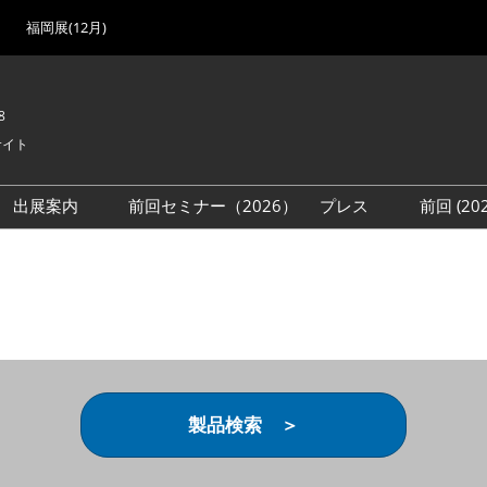
福岡展(12月)
8
サイト
出展案内
前回セミナー（2026）
プレス
前回 (2
展
展社・製品検索
出展検討資料を請求する
取材事前登録
会場
（無料）
展製品特集 一覧
来場者
ローバル･サプライ
特集
目の併催イベント
法について
製品検索 ＞