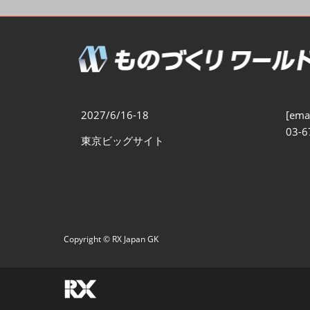
製造業DX展
展示会・
シー
ものづくりODM/EMS展
製造業サイバーセキュリテ
ィ展
スマートメンテナンス展
2027/6/16-18
[emai
ものづくりNEXT
03-6
東京ビッグサイト
製造業×フィジカルAI展
Copyright © RX Japan GK