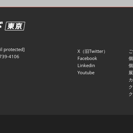
セミナー参加ポリ
l protected]
X（旧Twitter）
739-4106
Facebook
Linkedin
Youtube