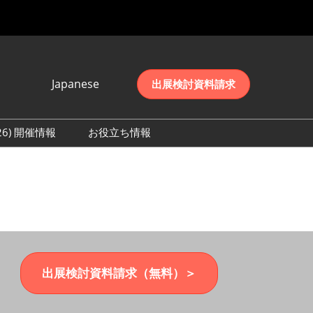
Japanese
出展検討資料請求
Japanese
English
026) 開催情報
お役立ち情報
简体中文
初日の様子 (2026)
한국어
数 (2026)
出展検討資料請求（無料）＞