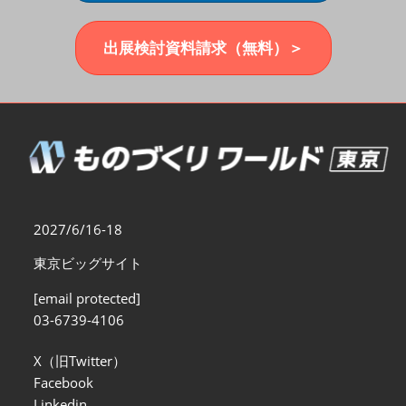
福岡展(12月)
2026年12月02日
マリンメッセ福岡｜MARIN MESSE Fukuoka
出展検討資料請求（無料）＞
2027/6/16-18
東京ビッグサイト
[email protected]
03-6739-4106
X（旧Twitter）
Facebook
Linkedin