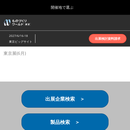
Press
ス
開催地で選ぶ
Escape
キ
to
ッ
close
ホーム
グ
プ
the
ロ
2026年10月07日
し
ー
menu.
インテックス大阪 | INTEX Osaka
2027/6/16-18
バ
出展検討資料請求
て
東京ビッグサイト
ル
進
ナ
名古屋展(4月)
東京展(6月)
ビ
む
2027年04月07日
ゲ
ポートメッセなごや | Port Messe Nagoya
ー
シ
ョ
東京展(6月)
ン
2027年06月16日
を
東京ビッグサイト | Tokyo Big Sight
折
り
出展企業検索 ＞
た
大阪展(10月)
た
2026年10月07日
む
インテックス大阪 | INTEX Osaka
製品検索 ＞