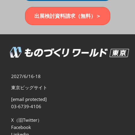
福岡展(12月)
2026年12月02日
マリンメッセ福岡｜MARIN MESSE Fukuoka
出展検討資料請求（無料）＞
2027/6/16-18
東京ビッグサイト
[email protected]
03-6739-4106
X（旧Twitter）
Facebook
Linkedin