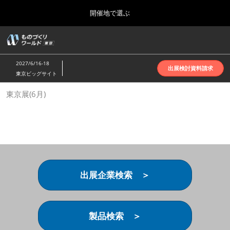
Press
ス
開催地で選ぶ
Escape
キ
to
ッ
close
ホーム
グ
プ
the
ロ
2026年10月07日
し
ー
menu.
インテックス大阪 | INTEX Osaka
2027/6/16-18
バ
出展検討資料請求
て
東京ビッグサイト
ル
進
ナ
名古屋展(4月)
東京展(6月)
ビ
む
2027年04月07日
ゲ
ポートメッセなごや | Port Messe Nagoya
ー
シ
ョ
東京展(6月)
ン
2027年06月16日
を
東京ビッグサイト | Tokyo Big Sight
折
り
出展企業検索 ＞
た
大阪展(10月)
た
2026年10月07日
む
インテックス大阪 | INTEX Osaka
製品検索 ＞