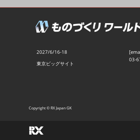
製造業DX展
展示会・
シー
ものづくりODM/EMS展
製造業サイバーセキュリテ
ィ展
スマートメンテナンス展
2027/6/16-18
[emai
ものづくりNEXT
03-6
東京ビッグサイト
製造業×フィジカルAI展
Copyright © RX Japan GK