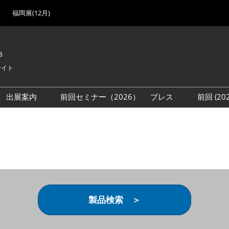
福岡展(12月)
8
サイト
出展案内
前回セミナー（2026）
プレス
前回 (2
展
展社・製品検索
出展検討資料を請求する
取材事前登録
会場
（無料）
展製品特集 一覧
来場者
ローバル･サプライ
特集
目の併催イベント
法について
製品検索 ＞