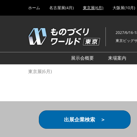
Press
ス
ホーム
名古屋展(4月)
東京展(6月)
大阪展(10月)
Escape
キ
to
ッ
close
プ
the
2027/6/16-1
し
menu.
東京ビッグ
て
進
む
展示会概要
来場案内
設計･製造ソリューション
前回 出
東京展(6月)
機械要素技術展
前回 出
ヘルスケア･医療機器 開発
前回 グ
展
チェーン
工場設備･備品展
前回 注
次世代3Dプリンタ展
ご来場方
出展企業検索 ＞
計測･検査･センサ展
アクセス