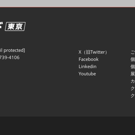
セミナー参加ポリ
l protected]
X（旧Twitter）
739-4106
Facebook
Linkedin
Youtube