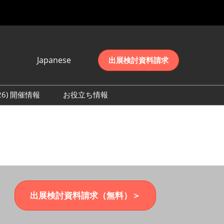
Japanese
出展検討資料請求
Japanese
English
026) 開催情報
お役立ち情報
简体中文
初日の様子 (2026)
한국어
数 (2026)
出展検討資料請求（無料）＞