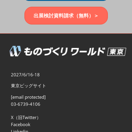
福岡展(12月)
2026年12月02日
マリンメッセ福岡｜MARIN MESSE Fukuoka
出展検討資料請求（無料）＞
2027/6/16-18
東京ビッグサイト
[email protected]
03-6739-4106
X（旧Twitter）
Facebook
Linkedin