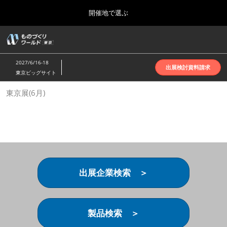
Press
ス
開催地で選ぶ
Escape
キ
to
ッ
close
ホーム
グ
プ
the
ロ
2026年10月07日
し
ー
menu.
インテックス大阪 | INTEX Osaka
2027/6/16-18
バ
出展検討資料請求
て
東京ビッグサイト
ル
進
ナ
名古屋展(4月)
東京展(6月)
ビ
む
2027年04月07日
ゲ
ポートメッセなごや | Port Messe Nagoya
ー
シ
ョ
東京展(6月)
ン
2027年06月16日
を
東京ビッグサイト | Tokyo Big Sight
折
り
出展企業検索 ＞
た
大阪展(10月)
た
2026年10月07日
む
インテックス大阪 | INTEX Osaka
製品検索 ＞