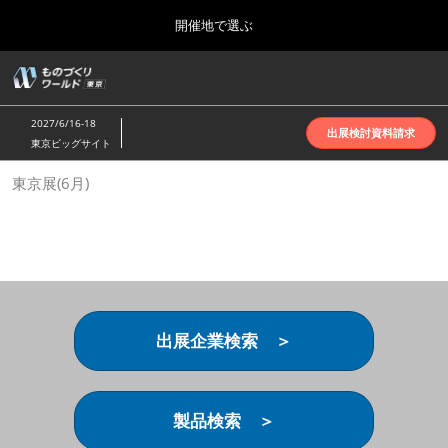
Press
ス
開催地で選ぶ
Escape
キ
to
ッ
close
ホーム
グ
プ
the
ロ
2026年10月07日
し
ー
menu.
インテックス大阪 | INTEX Osaka
2027/6/16-18
バ
出展検討資料請求
て
東京ビッグサイト
ル
進
ナ
名古屋展(4月)
東京展(6月)
ビ
む
2027年04月07日
ゲ
ポートメッセなごや | Port Messe Nagoya
ー
シ
ョ
東京展(6月)
ン
2027年06月16日
を
東京ビッグサイト | Tokyo Big Sight
折
り
出展企業検索 ＞
た
大阪展(10月)
た
2026年10月07日
む
インテックス大阪 | INTEX Osaka
製品検索 ＞