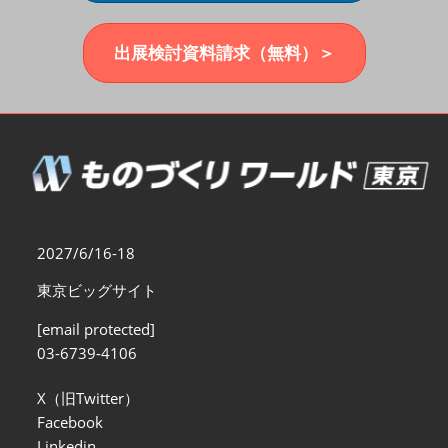
福岡展(12月)
2026年12月02日
マリンメッセ福岡｜MARIN MESSE Fukuoka
出展検討資料請求（無料）＞
2027/6/16-18
東京ビッグサイト
[email protected]
03-6739-4106
X（旧Twitter）
Facebook
Linkedin