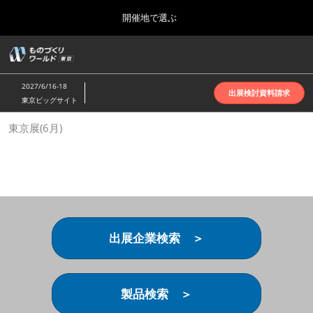
Press
ス
開催地で選ぶ
Escape
キ
to
ッ
close
ホーム
グ
プ
the
ロ
2026年10月07日
し
ー
menu.
インテックス大阪 | INTEX Osaka
2027/6/16-18
バ
出展検討資料請求
て
東京ビッグサイト
ル
進
ナ
名古屋展(4月)
東京展(6月)
ビ
む
2027年04月07日
ゲ
ポートメッセなごや | Port Messe Nagoya
ー
シ
ョ
東京展(6月)
ン
2027年06月16日
を
東京ビッグサイト | Tokyo Big Sight
折
り
出展企業検索 ＞
た
大阪展(10月)
た
2026年10月07日
む
インテックス大阪 | INTEX Osaka
製品検索 ＞