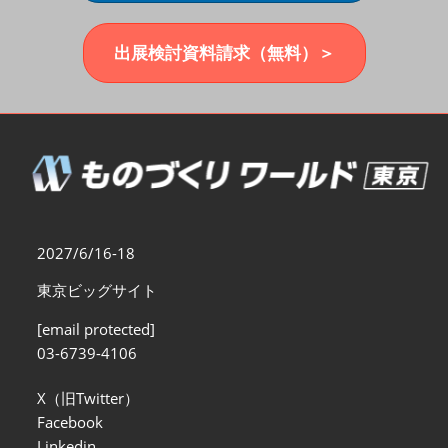
福岡展(12月)
2026年12月02日
マリンメッセ福岡｜MARIN MESSE Fukuoka
出展検討資料請求（無料）＞
2027/6/16-18
東京ビッグサイト
[email protected]
03-6739-4106
X（旧Twitter）
Facebook
Linkedin