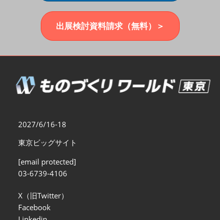
福岡展(12月)
2026年12月02日
マリンメッセ福岡｜MARIN MESSE Fukuoka
出展検討資料請求（無料）＞
2027/6/16-18
東京ビッグサイト
[email protected]
03-6739-4106
X（旧Twitter）
Facebook
Linkedin