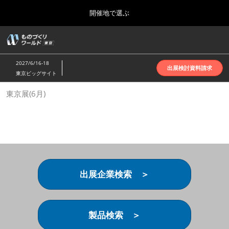
Press
ス
開催地で選ぶ
Escape
キ
to
ッ
close
ホーム
グ
プ
the
ロ
2026年10月07日
し
ー
menu.
インテックス大阪 | INTEX Osaka
2027/6/16-18
バ
出展検討資料請求
て
東京ビッグサイト
ル
進
ナ
名古屋展(4月)
東京展(6月)
ビ
む
2027年04月07日
ゲ
ポートメッセなごや | Port Messe Nagoya
ー
シ
ョ
東京展(6月)
ン
2027年06月16日
を
東京ビッグサイト | Tokyo Big Sight
折
り
出展企業検索 ＞
た
大阪展(10月)
た
2026年10月07日
む
インテックス大阪 | INTEX Osaka
製品検索 ＞