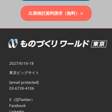
福岡展(12月)
2026年12月02日
マリンメッセ福岡｜MARIN MESSE Fukuoka
出展検討資料請求（無料）＞
2027/6/16-18
東京ビッグサイト
[email protected]
03-6739-4106
X（旧Twitter）
Facebook
Linkedin