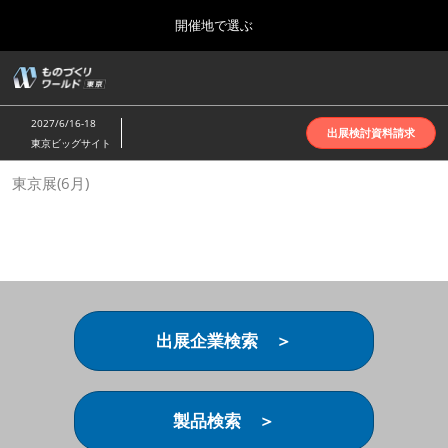
Press
ス
開催地で選ぶ
Escape
キ
to
ッ
close
ホーム
グ
プ
the
ロ
2026年10月07日
し
ー
menu.
インテックス大阪 | INTEX Osaka
2027/6/16-18
バ
出展検討資料請求
て
東京ビッグサイト
ル
進
ナ
名古屋展(4月)
東京展(6月)
ビ
む
2027年04月07日
ゲ
ポートメッセなごや | Port Messe Nagoya
ー
シ
ョ
東京展(6月)
ン
2027年06月16日
を
東京ビッグサイト | Tokyo Big Sight
折
り
出展企業検索 ＞
た
大阪展(10月)
た
2026年10月07日
む
インテックス大阪 | INTEX Osaka
製品検索 ＞