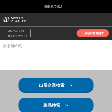
Press
ス
開催地で選ぶ
Escape
キ
to
ッ
close
ホーム
グ
プ
the
ロ
2026年10月07日
し
ー
menu.
インテックス大阪 | INTEX Osaka
2027/6/16-18
バ
出展検討資料請求
て
東京ビッグサイト
ル
進
ナ
名古屋展(4月)
東京展(6月)
ビ
む
2027年04月07日
ゲ
ポートメッセなごや | Port Messe Nagoya
ー
シ
ョ
東京展(6月)
ン
2027年06月16日
を
東京ビッグサイト | Tokyo Big Sight
折
り
出展企業検索 ＞
た
大阪展(10月)
た
2026年10月07日
む
インテックス大阪 | INTEX Osaka
製品検索 ＞