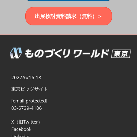
福岡展(12月)
2026年12月02日
マリンメッセ福岡｜MARIN MESSE Fukuoka
出展検討資料請求（無料）＞
2027/6/16-18
東京ビッグサイト
[email protected]
03-6739-4106
X（旧Twitter）
Facebook
Linkedin