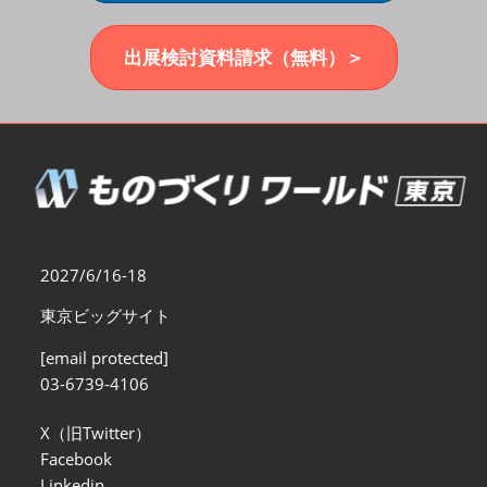
福岡展(12月)
2026年12月02日
マリンメッセ福岡｜MARIN MESSE Fukuoka
出展検討資料請求（無料）＞
2027/6/16-18
東京ビッグサイト
[email protected]
03-6739-4106
X（旧Twitter）
Facebook
Linkedin