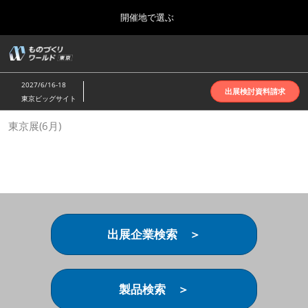
Press
ス
開催地で選ぶ
Escape
キ
to
ッ
close
ホーム
グ
プ
the
ロ
2026年10月07日
し
ー
menu.
インテックス大阪 | INTEX Osaka
2027/6/16-18
バ
出展検討資料請求
て
東京ビッグサイト
ル
進
ナ
名古屋展(4月)
東京展(6月)
ビ
む
2027年04月07日
ゲ
ポートメッセなごや | Port Messe Nagoya
ー
シ
ョ
東京展(6月)
ン
2027年06月16日
を
東京ビッグサイト | Tokyo Big Sight
折
り
出展企業検索 ＞
た
大阪展(10月)
た
2026年10月07日
む
インテックス大阪 | INTEX Osaka
製品検索 ＞