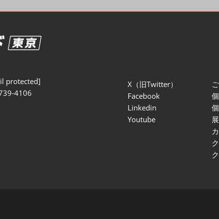
セミナー参加ポリ
l protected]
X（旧Twitter）
739-4106
Facebook
Linkedin
Youtube