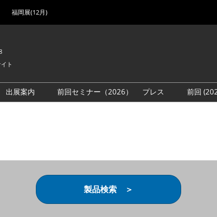
福岡展(12月)
8
サイト
出展案内
前回セミナー（2026）
プレス
前回 (2
展
展社・製品検索
出展検討資料を請求する
取材事前登録
会場
（無料）
展製品特集 一覧
来場者
ローバル･サプライ
特集
目の併催イベント
法について
製品検索 ＞