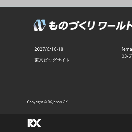
製造業DX展
展示会・
シー
ものづくりODM/EMS展
製造業サイバーセキュリテ
ィ展
スマートメンテナンス展
2027/6/16-18
[emai
ものづくりNEXT
03-6
東京ビッグサイト
製造業×フィジカルAI展
Copyright © RX Japan GK