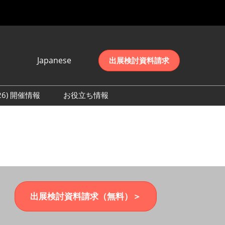
Japanese
出展検討資料請求
Japanese
English
026) 開催情報
お役立ち情報
简体中文
初日の様子 (2026)
한국어
数 (2026)
出展検討資料請求（無料）＞