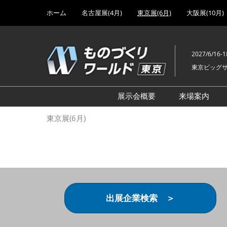
Press
ス
ホーム
名古屋展(4月)
東京展(6月)
大阪展(10月)
Escape
キ
to
ッ
close
プ
the
2027/6/16-1
し
menu.
東京ビッグ
て
進
む
展示会概要
来場案内
設計･製造ソリューション
前回 出
東京展(6月)
機械要素技術展
前回 出
ヘルスケア･医療機器 開発
前回 グ
展
チェーン
工場設備･備品展
前回 注
次世代3Dプリンタ展
ご来場方
出展企業検索 ＞
計測･検査･センサ展
アクセス