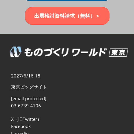
福岡展(12月)
2026年12月02日
マリンメッセ福岡｜MARIN MESSE Fukuoka
出展検討資料請求（無料）＞
2027/6/16-18
東京ビッグサイト
[email protected]
03-6739-4106
X（旧Twitter）
Facebook
Linkedin