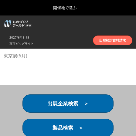
Press
ス
開催地で選ぶ
Escape
キ
to
ッ
close
ホーム
グ
プ
the
ロ
2026年10月07日
し
ー
menu.
インテックス大阪 | INTEX Osaka
2027/6/16-18
バ
出展検討資料請求
て
東京ビッグサイト
ル
進
ナ
名古屋展(4月)
東京展(6月)
ビ
む
2027年04月07日
ゲ
ポートメッセなごや | Port Messe Nagoya
ー
シ
ョ
東京展(6月)
ン
2027年06月16日
を
東京ビッグサイト | Tokyo Big Sight
折
り
出展企業検索 ＞
た
大阪展(10月)
た
2026年10月07日
む
インテックス大阪 | INTEX Osaka
製品検索 ＞