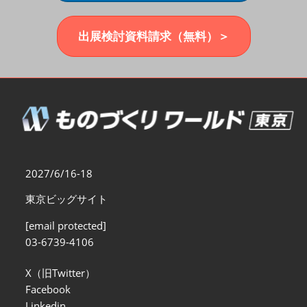
福岡展(12月)
2026年12月02日
マリンメッセ福岡｜MARIN MESSE Fukuoka
出展検討資料請求（無料）＞
2027/6/16-18
東京ビッグサイト
[email protected]
03-6739-4106
X（旧Twitter）
Facebook
Linkedin