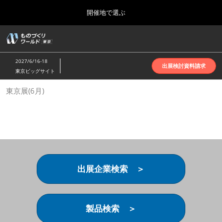
Press
ス
開催地で選ぶ
Escape
キ
to
ッ
close
ホーム
グ
プ
the
ロ
2026年10月07日
し
ー
menu.
インテックス大阪 | INTEX Osaka
2027/6/16-18
バ
出展検討資料請求
て
東京ビッグサイト
ル
進
ナ
名古屋展(4月)
東京展(6月)
ビ
む
2027年04月07日
ゲ
ポートメッセなごや | Port Messe Nagoya
ー
シ
ョ
東京展(6月)
ン
2027年06月16日
を
東京ビッグサイト | Tokyo Big Sight
折
り
出展企業検索 ＞
た
大阪展(10月)
た
2026年10月07日
む
インテックス大阪 | INTEX Osaka
製品検索 ＞