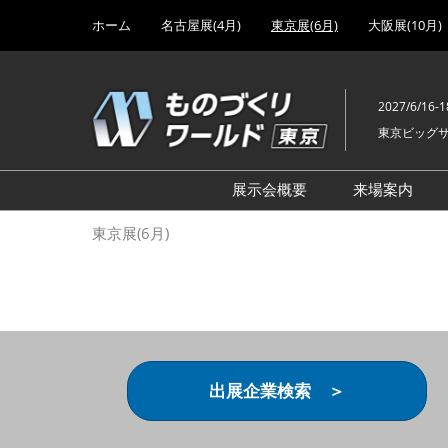
Press
ス
ホーム
名古屋展(4月)
東京展(6月)
大阪展(10月)
Escape
キ
to
ッ
close
プ
the
2027/6/16-1
し
menu.
東京ビッグ
て
進
む
展示会概要
来場案内
設計･製造ソリューション
前回 出
東京展(6月)
機械要素技術展
前回 出
ヘルスケア･医療機器 開発
前回 グ
展
チェーン
工場設備･備品展
前回 注
次世代3Dプリンタ展
ご来場方
出展企業検索 ＞
計測･検査･センサ展
アクセス