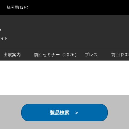
福岡展(12月)
8
サイト
出展案内
前回セミナー（2026）
プレス
前回 (2
展
展社・製品検索
出展検討資料を請求する
取材事前登録
会場
（無料）
展製品特集 一覧
来場者
ローバル･サプライ
特集
目の併催イベント
法について
製品検索 ＞