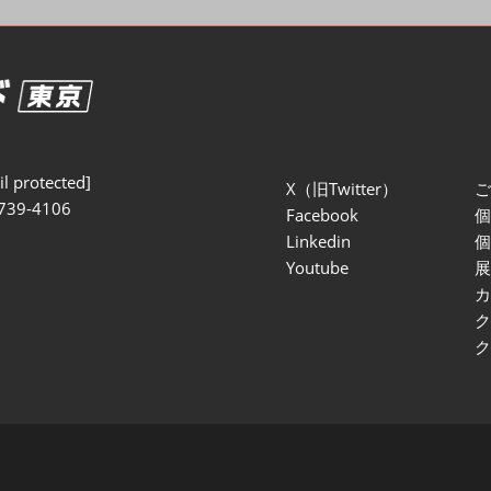
セミナー参加ポリ
l protected]
X（旧Twitter）
739-4106
Facebook
Linkedin
Youtube