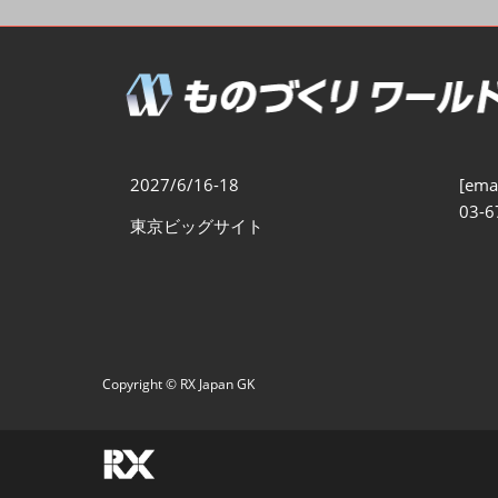
製造業DX展
展示会・
シー
ものづくりODM/EMS展
製造業サイバーセキュリテ
ィ展
スマートメンテナンス展
2027/6/16-18
[emai
ものづくりNEXT
03-6
東京ビッグサイト
製造業×フィジカルAI展
Copyright © RX Japan GK