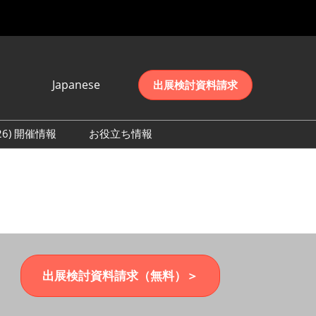
Japanese
出展検討資料請求
Japanese
English
026) 開催情報
お役立ち情報
简体中文
初日の様子 (2026)
한국어
数 (2026)
出展検討資料請求（無料）＞