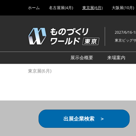
Press
ス
ホーム
名古屋展(4月)
東京展(6月)
大阪展(10月)
Escape
キ
to
ッ
close
プ
the
2027/6/16-1
し
menu.
東京ビッグ
て
進
む
展示会概要
来場案内
設計･製造ソリューション
前回 出
東京展(6月)
機械要素技術展
前回 出
ヘルスケア･医療機器 開発
前回 グ
展
チェーン
工場設備･備品展
前回 注
次世代3Dプリンタ展
ご来場方
出展企業検索 ＞
計測･検査･センサ展
アクセス