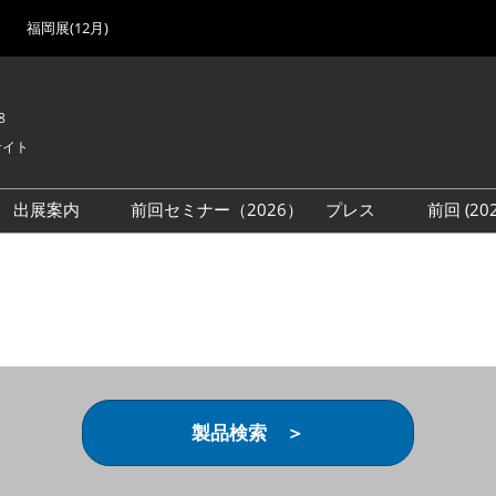
福岡展(12月)
8
サイト
出展案内
前回セミナー（2026）
プレス
前回 (2
展
展社・製品検索
出展検討資料を請求する
取材事前登録
会場
（無料）
展製品特集 一覧
来場者
ローバル･サプライ
特集
目の併催イベント
法について
製品検索 ＞