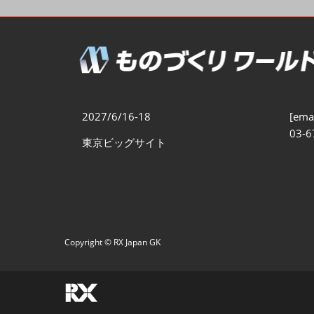
製造業DX展
展示会・
シー
ものづくりODM/EMS展
製造業サイバーセキュリテ
ィ展
スマートメンテナンス展
2027/6/16-18
[emai
ものづくりNEXT
03-6
東京ビッグサイト
製造業×フィジカルAI展
Copyright © RX Japan GK