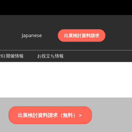
Japanese
出展検討資料請求
Japanese
English
026) 開催情報
お役立ち情報
简体中文
初日の様子 (2026)
한국어
数 (2026)
出展検討資料請求（無料）＞