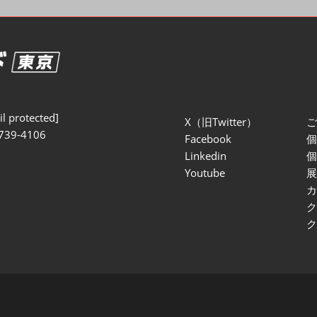
セミナー参加ポリ
l protected]
X（旧Twitter）
739-4106
Facebook
Linkedin
Youtube