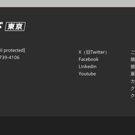
セミナー参加ポリ
l protected]
X（旧Twitter）
739-4106
Facebook
Linkedin
Youtube