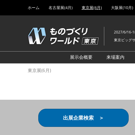
Press
ス
ホーム
名古屋展(4月)
東京展(6月)
大阪展(10月)
Escape
キ
to
ッ
close
プ
the
2027/6/16-1
し
menu.
東京ビッグ
て
進
む
展示会概要
来場案内
設計･製造ソリューション
前回 出
東京展(6月)
機械要素技術展
前回 出
ヘルスケア･医療機器 開発
前回 グ
展
チェーン
工場設備･備品展
前回 注
次世代3Dプリンタ展
ご来場方
出展企業検索 ＞
計測･検査･センサ展
アクセス