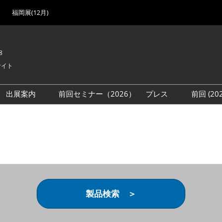
福岡展(12月)
8
サイト
出展案内
前回セミナー（2026）
プレス
前回 (2
展
展社・製品検索
出展検討資料を請求する
取材事前登録
会場
（無料）
展製品特集 一覧
来場者
ローバル･サプライ
特集
目の併催イベント
法について
製品検索 ＞