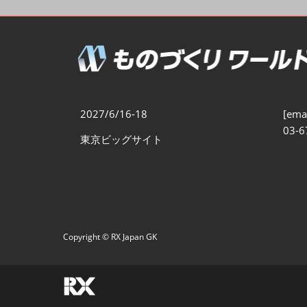
製造業DX展
展示会・
シー
ものづくりODM/EMS展
製造業サイバーセキュリテ
ィ展
スマートメンテナンス展
2027/6/16-18
[emai
ものづくりNEXT
03-6
東京ビッグサイト
製造業×フィジカルAI展
Copyright © RX Japan GK