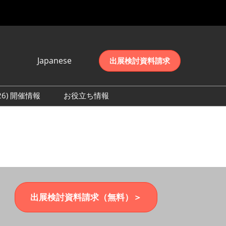
Japanese
出展検討資料請求
Japanese
English
026) 開催情報
お役立ち情報
简体中文
初日の様子 (2026)
한국어
数 (2026)
出展検討資料請求（無料）＞