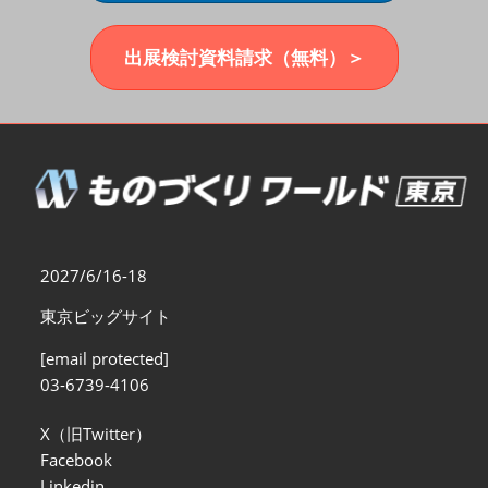
福岡展(12月)
2026年12月02日
マリンメッセ福岡｜MARIN MESSE Fukuoka
出展検討資料請求（無料）＞
2027/6/16-18
東京ビッグサイト
[email protected]
03-6739-4106
X（旧Twitter）
Facebook
Linkedin