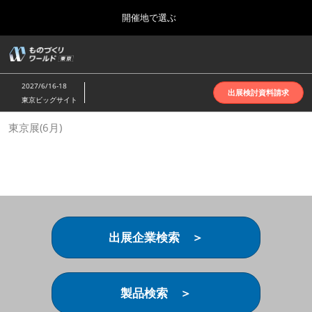
Press
ス
開催地で選ぶ
Escape
キ
to
ッ
close
ホーム
グ
プ
the
ロ
2026年10月07日
し
ー
menu.
インテックス大阪 | INTEX Osaka
2027/6/16-18
バ
出展検討資料請求
て
東京ビッグサイト
ル
進
ナ
名古屋展(4月)
東京展(6月)
ビ
む
2027年04月07日
ゲ
ポートメッセなごや | Port Messe Nagoya
ー
シ
ョ
東京展(6月)
ン
2027年06月16日
を
東京ビッグサイト | Tokyo Big Sight
折
り
出展企業検索 ＞
た
大阪展(10月)
た
2026年10月07日
む
インテックス大阪 | INTEX Osaka
製品検索 ＞