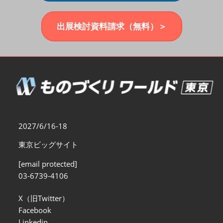
福岡展(12月)
2026年12月02日
マリンメッセ福岡｜MARIN MESSE Fukuoka
出展検討資料請求（無料）＞
2027/6/16-18
東京ビッグサイト
[email protected]
03-6739-4106
X（旧Twitter）
Facebook
Linkedin