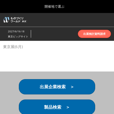
Press
ス
開催地で選ぶ
Escape
キ
to
ッ
close
ホーム
グ
プ
the
ロ
2026年10月07日
し
ー
menu.
インテックス大阪 | INTEX Osaka
2027/6/16-18
バ
出展検討資料請求
て
東京ビッグサイト
ル
進
ナ
名古屋展(4月)
東京展(6月)
ビ
む
2027年04月07日
ゲ
ポートメッセなごや | Port Messe Nagoya
ー
シ
ョ
東京展(6月)
ン
2027年06月16日
を
東京ビッグサイト | Tokyo Big Sight
折
り
出展企業検索 ＞
た
大阪展(10月)
た
2026年10月07日
む
インテックス大阪 | INTEX Osaka
製品検索 ＞