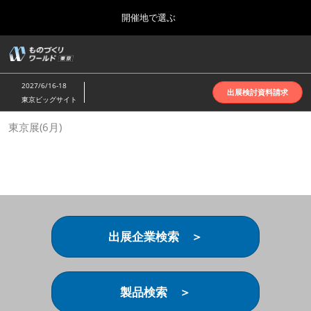
Press
ス
開催地で選ぶ
Escape
キ
to
ッ
close
ホーム
グ
プ
the
ロ
2026年10月07日
し
ー
menu.
インテックス大阪 | INTEX Osaka
2027/6/16-18
バ
出展検討資料請求
て
東京ビッグサイト
ル
進
ナ
名古屋展(4月)
東京展(6月)
ビ
む
2027年04月07日
ゲ
ポートメッセなごや | Port Messe Nagoya
ー
シ
ョ
東京展(6月)
ン
2027年06月16日
を
東京ビッグサイト | Tokyo Big Sight
折
り
出展企業検索 ＞
た
大阪展(10月)
た
2026年10月07日
む
インテックス大阪 | INTEX Osaka
製品検索 ＞