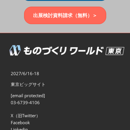
福岡展(12月)
2026年12月02日
マリンメッセ福岡｜MARIN MESSE Fukuoka
出展検討資料請求（無料）＞
2027/6/16-18
東京ビッグサイト
[email protected]
03-6739-4106
X（旧Twitter）
Facebook
Linkedin