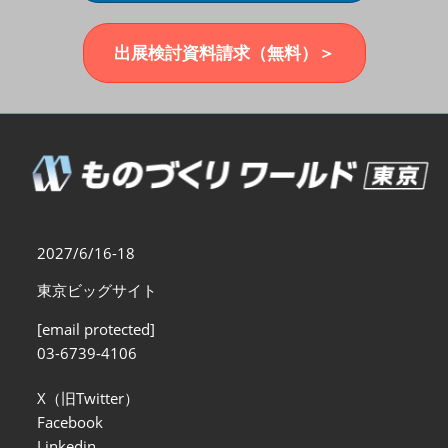
福岡展(12月)
2026年12月02日
マリンメッセ福岡｜MARIN MESSE Fukuoka
出展検討資料請求（無料）＞
2027/6/16-18
東京ビッグサイト
[email protected]
03-6739-4106
X（旧Twitter）
Facebook
Linkedin