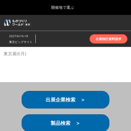
Press
ス
開催地で選ぶ
Escape
キ
to
ッ
close
ホーム
グ
プ
the
ロ
2026年10月07日
し
ー
menu.
インテックス大阪 | INTEX Osaka
2027/6/16-18
バ
出展検討資料請求
て
東京ビッグサイト
ル
進
ナ
名古屋展(4月)
東京展(6月)
ビ
む
2027年04月07日
ゲ
ポートメッセなごや | Port Messe Nagoya
ー
シ
ョ
東京展(6月)
ン
2027年06月16日
を
東京ビッグサイト | Tokyo Big Sight
折
り
出展企業検索 ＞
た
大阪展(10月)
た
2026年10月07日
む
インテックス大阪 | INTEX Osaka
製品検索 ＞