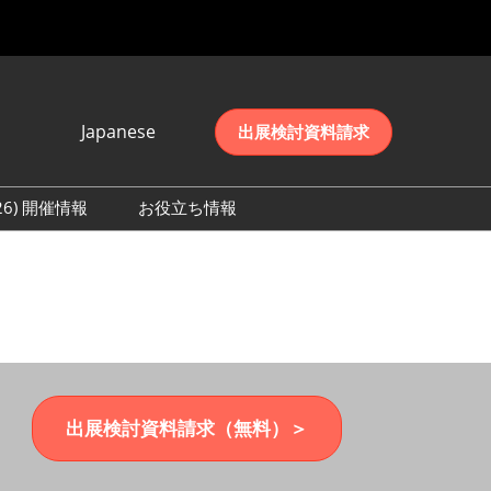
Japanese
出展検討資料請求
Japanese
English
026) 開催情報
お役立ち情報
简体中文
初日の様子 (2026)
한국어
数 (2026)
出展検討資料請求（無料）＞