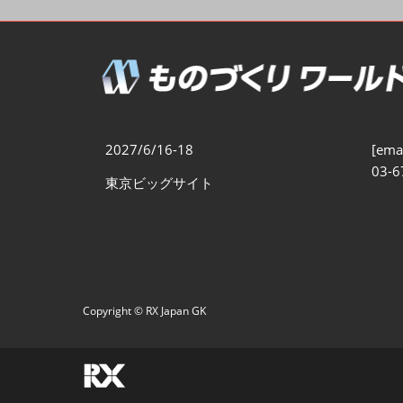
製造業DX展
展示会・
シー
ものづくりODM/EMS展
製造業サイバーセキュリテ
ィ展
スマートメンテナンス展
2027/6/16-18
[emai
ものづくりNEXT
03-6
東京ビッグサイト
製造業×フィジカルAI展
Copyright © RX Japan GK