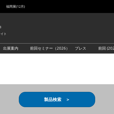
福岡展(12月)
8
サイト
出展案内
前回セミナー（2026）
プレス
前回 (2
展
展社・製品検索
出展検討資料を請求する
取材事前登録
会場
（無料）
展製品特集 一覧
来場者
ローバル･サプライ
特集
目の併催イベント
法について
製品検索 ＞