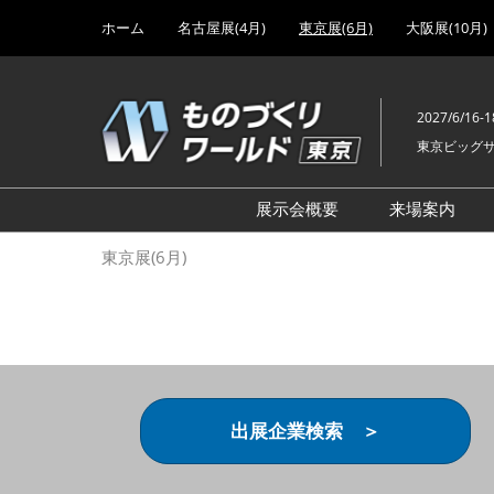
Press
ス
ホーム
名古屋展(4月)
東京展(6月)
大阪展(10月)
Escape
キ
to
ッ
close
プ
the
2027/6/16-1
し
menu.
東京ビッグ
て
進
む
展示会概要
来場案内
設計･製造ソリューション
前回 出
東京展(6月)
機械要素技術展
前回 出
ヘルスケア･医療機器 開発
前回 グ
展
チェーン
工場設備･備品展
前回 注
次世代3Dプリンタ展
ご来場方
出展企業検索 ＞
計測･検査･センサ展
アクセス