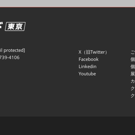
セミナー参加ポリ
l protected]
X（旧Twitter）
739-4106
Facebook
Linkedin
Youtube