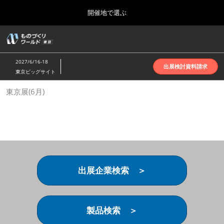
Press
ス
開催地で選ぶ
Escape
キ
to
ッ
close
ホーム
グ
プ
the
ロ
2026年10月07日
し
ー
menu.
インテックス大阪 | INTEX Osaka
2027/6/16-18
バ
出展検討資料請求
て
東京ビッグサイト
ル
進
ナ
名古屋展(4月)
東京展(6月)
ビ
む
2027年04月07日
ゲ
ポートメッセなごや | Port Messe Nagoya
ー
シ
ョ
東京展(6月)
ン
2027年06月16日
を
東京ビッグサイト | Tokyo Big Sight
折
り
出展企業検索 ＞
た
大阪展(10月)
た
2026年10月07日
む
インテックス大阪 | INTEX Osaka
製品検索 ＞