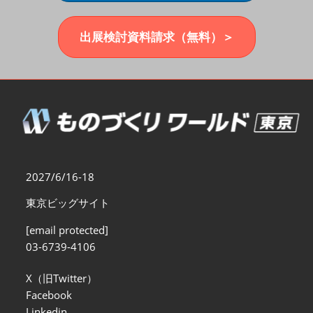
福岡展(12月)
2026年12月02日
マリンメッセ福岡｜MARIN MESSE Fukuoka
出展検討資料請求（無料）＞
2027/6/16-18
東京ビッグサイト
[email protected]
03-6739-4106
X（旧Twitter）
Facebook
Linkedin