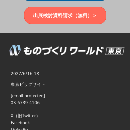
福岡展(12月)
2026年12月02日
マリンメッセ福岡｜MARIN MESSE Fukuoka
出展検討資料請求（無料）＞
2027/6/16-18
東京ビッグサイト
[email protected]
03-6739-4106
X（旧Twitter）
Facebook
Linkedin