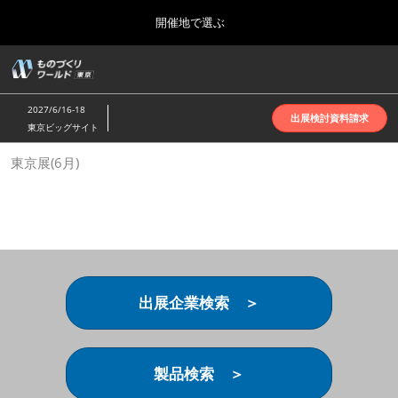
Press
ス
開催地で選ぶ
Escape
キ
to
ッ
close
ホーム
グ
プ
the
ロ
2026年10月07日
し
ー
menu.
インテックス大阪 | INTEX Osaka
2027/6/16-18
バ
出展検討資料請求
て
東京ビッグサイト
ル
進
ナ
名古屋展(4月)
東京展(6月)
ビ
む
2027年04月07日
ゲ
ポートメッセなごや | Port Messe Nagoya
ー
シ
ョ
東京展(6月)
ン
2027年06月16日
を
東京ビッグサイト | Tokyo Big Sight
折
り
出展企業検索 ＞
た
大阪展(10月)
た
2026年10月07日
む
インテックス大阪 | INTEX Osaka
製品検索 ＞