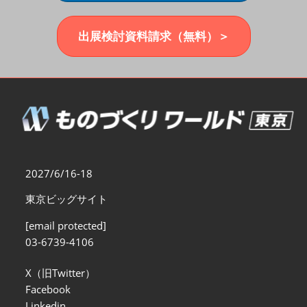
福岡展(12月)
2026年12月02日
マリンメッセ福岡｜MARIN MESSE Fukuoka
出展検討資料請求（無料）＞
2027/6/16-18
東京ビッグサイト
[email protected]
03-6739-4106
X（旧Twitter）
Facebook
Linkedin