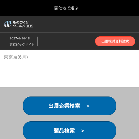
Press
ス
開催地で選ぶ
Escape
キ
to
ッ
close
ホーム
グ
プ
the
ロ
2026年10月07日
し
ー
menu.
インテックス大阪 | INTEX Osaka
2027/6/16-18
バ
出展検討資料請求
て
東京ビッグサイト
ル
進
ナ
名古屋展(4月)
東京展(6月)
ビ
む
2027年04月07日
ゲ
ポートメッセなごや | Port Messe Nagoya
ー
シ
ョ
東京展(6月)
ン
2027年06月16日
を
東京ビッグサイト | Tokyo Big Sight
折
り
出展企業検索 ＞
た
大阪展(10月)
た
2026年10月07日
む
インテックス大阪 | INTEX Osaka
製品検索 ＞