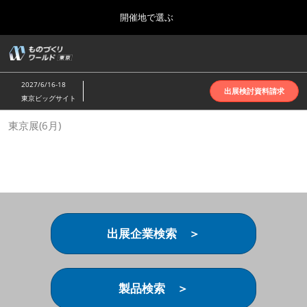
Press
ス
開催地で選ぶ
Escape
キ
to
ッ
close
ホーム
グ
プ
the
ロ
2026年10月07日
し
ー
menu.
インテックス大阪 | INTEX Osaka
2027/6/16-18
バ
出展検討資料請求
て
東京ビッグサイト
ル
進
ナ
名古屋展(4月)
東京展(6月)
ビ
む
2027年04月07日
ゲ
ポートメッセなごや | Port Messe Nagoya
ー
シ
ョ
東京展(6月)
ン
2027年06月16日
を
東京ビッグサイト | Tokyo Big Sight
折
り
出展企業検索 ＞
た
大阪展(10月)
た
2026年10月07日
む
インテックス大阪 | INTEX Osaka
製品検索 ＞