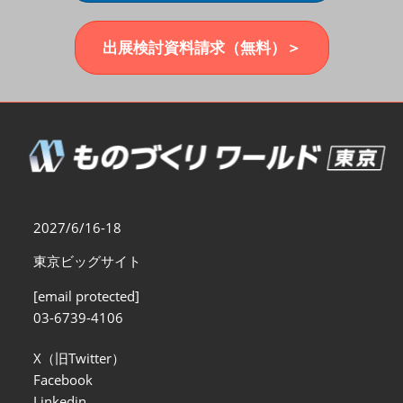
福岡展(12月)
2026年12月02日
マリンメッセ福岡｜MARIN MESSE Fukuoka
出展検討資料請求（無料）＞
2027/6/16-18
東京ビッグサイト
[email protected]
03-6739-4106
X（旧Twitter）
Facebook
Linkedin