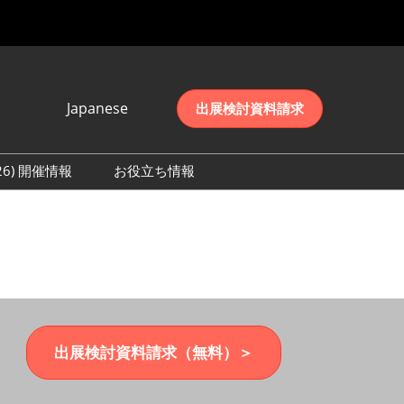
Japanese
出展検討資料請求
Japanese
English
026) 開催情報
お役立ち情報
简体中文
初日の様子 (2026)
한국어
数 (2026)
出展検討資料請求（無料）＞