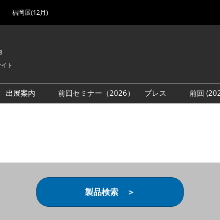
福岡展(12月)
8
サイト
出展案内
前回セミナー（2026）
プレス
前回 (2
展
展社・製品検索
出展検討資料を請求する
取材事前登録
会場
（無料）
展製品特集 一覧
来場者
ローバル･サプライ
特集
目の併催イベント
法について
製品検索 ＞