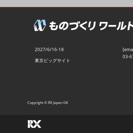
製造業DX展
展示会・
シー
ものづくりODM/EMS展
製造業サイバーセキュリテ
ィ展
スマートメンテナンス展
2027/6/16-18
[emai
ものづくりNEXT
03-6
東京ビッグサイト
製造業×フィジカルAI展
Copyright © RX Japan GK