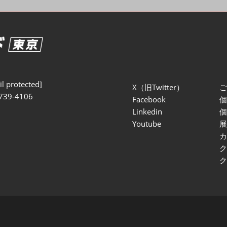
セミナー参加ポリ
l protected]
X（旧Twitter）
739-4106
Facebook
Linkedin
Youtube