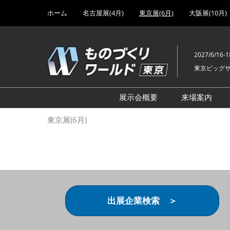
Press
ス
ホーム
名古屋展(4月)
東京展(6月)
大阪展(10月)
Escape
キ
to
ッ
close
プ
the
2027/6/16-1
し
menu.
東京ビッグ
て
進
む
展示会概要
来場案内
設計･製造ソリューション
前回 出
東京展(6月)
機械要素技術展
前回 出
ヘルスケア･医療機器 開発
前回 グ
展
チェーン
工場設備･備品展
前回 注
次世代3Dプリンタ展
ご来場方
出展企業検索 ＞
計測･検査･センサ展
アクセス