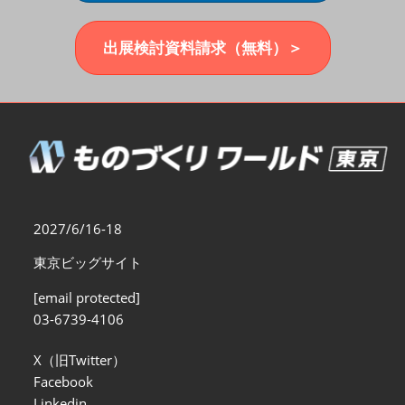
福岡展(12月)
2026年12月02日
マリンメッセ福岡｜MARIN MESSE Fukuoka
出展検討資料請求（無料）＞
2027/6/16-18
東京ビッグサイト
[email protected]
03-6739-4106
X（旧Twitter）
Facebook
Linkedin