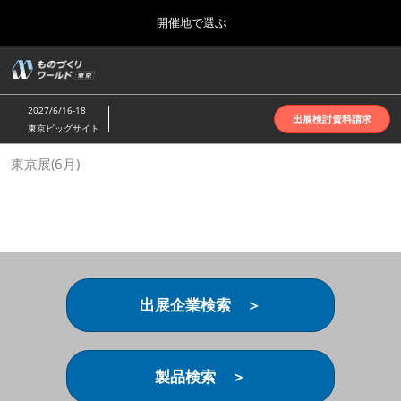
Press
ス
開催地で選ぶ
Escape
キ
to
ッ
close
ホーム
グ
プ
the
ロ
2026年10月07日
し
ー
menu.
インテックス大阪 | INTEX Osaka
2027/6/16-18
バ
出展検討資料請求
て
東京ビッグサイト
ル
進
ナ
名古屋展(4月)
東京展(6月)
ビ
む
2027年04月07日
ゲ
ポートメッセなごや | Port Messe Nagoya
ー
シ
ョ
東京展(6月)
ン
2027年06月16日
を
東京ビッグサイト | Tokyo Big Sight
折
り
出展企業検索 ＞
た
大阪展(10月)
た
2026年10月07日
む
インテックス大阪 | INTEX Osaka
製品検索 ＞