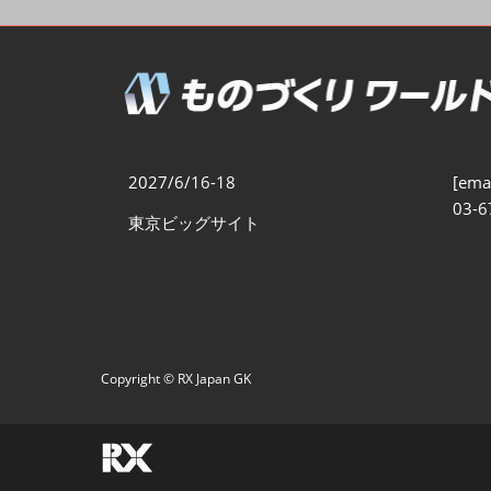
製造業DX展
展示会・
シー
ものづくりODM/EMS展
製造業サイバーセキュリテ
ィ展
スマートメンテナンス展
2027/6/16-18
[emai
ものづくりNEXT
03-6
東京ビッグサイト
製造業×フィジカルAI展
Copyright © RX Japan GK