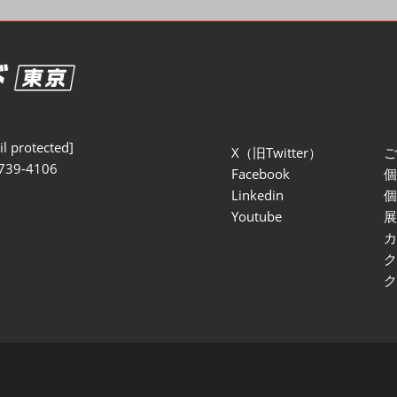
セミナー参加ポリ
l protected]
X（旧Twitter）
739-4106
Facebook
Linkedin
Youtube