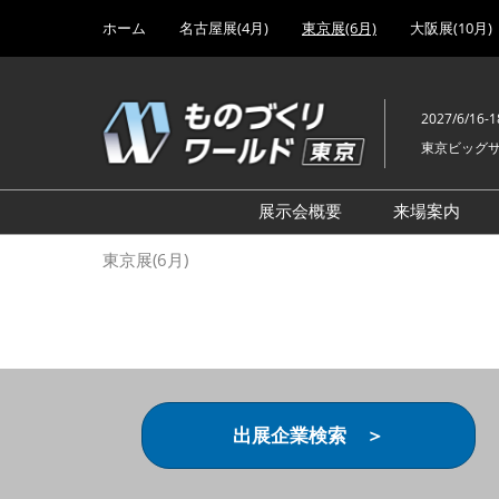
Press
ス
ホーム
名古屋展(4月)
東京展(6月)
大阪展(10月)
Escape
キ
to
ッ
close
プ
the
2027/6/16-1
し
menu.
東京ビッグ
て
進
む
展示会概要
来場案内
設計･製造ソリューション
前回 出
東京展(6月)
機械要素技術展
前回 出
ヘルスケア･医療機器 開発
前回 グ
展
チェーン
工場設備･備品展
前回 注
次世代3Dプリンタ展
ご来場方
出展企業検索 ＞
計測･検査･センサ展
アクセス