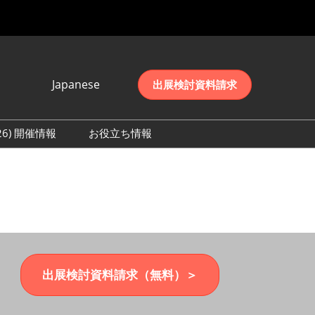
Japanese
出展検討資料請求
Japanese
English
026) 開催情報
お役立ち情報
简体中文
初日の様子 (2026)
한국어
数 (2026)
出展検討資料請求（無料）＞