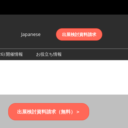
Japanese
出展検討資料請求
Japanese
English
026) 開催情報
お役立ち情報
简体中文
初日の様子 (2026)
한국어
数 (2026)
出展検討資料請求（無料）＞