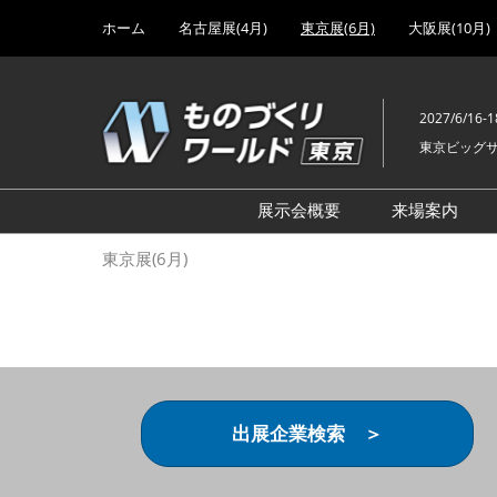
Press
ス
ホーム
名古屋展(4月)
東京展(6月)
大阪展(10月)
Escape
キ
to
ッ
close
プ
the
2027/6/16-1
し
menu.
東京ビッグ
て
進
む
展示会概要
来場案内
設計･製造ソリューション
前回 出
東京展(6月)
機械要素技術展
前回 出
ヘルスケア･医療機器 開発
前回 グ
展
チェーン
工場設備･備品展
前回 注
次世代3Dプリンタ展
ご来場方
出展企業検索 ＞
計測･検査･センサ展
アクセス