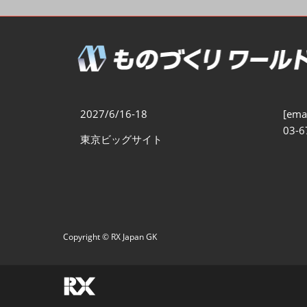
製造業DX展
展示会・
シー
ものづくりODM/EMS展
製造業サイバーセキュリテ
ィ展
スマートメンテナンス展
2027/6/16-18
[emai
ものづくりNEXT
03-6
東京ビッグサイト
製造業×フィジカルAI展
Copyright © RX Japan GK