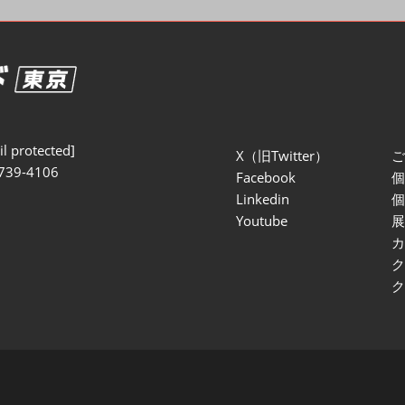
セミナー参加ポリ
l protected]
X（旧Twitter）
739-4106
Facebook
Linkedin
Youtube