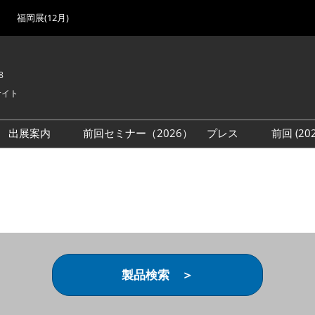
福岡展(12月)
8
サイト
出展案内
前回セミナー（2026）
プレス
前回 (2
展
展社・製品検索
出展検討資料を請求する
取材事前登録
会場
（無料）
展製品特集 一覧
来場者
ローバル･サプライ
特集
目の併催イベント
法について
製品検索 ＞