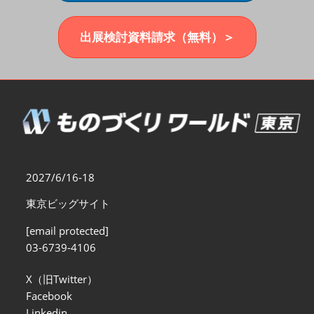
福岡展(12月)
2026年12月02日
マリンメッセ福岡｜MARIN MESSE Fukuoka
出展検討資料請求（無料）＞
2027/6/16-18
東京ビッグサイト
[email protected]
03-6739-4106
X（旧Twitter）
Facebook
Linkedin