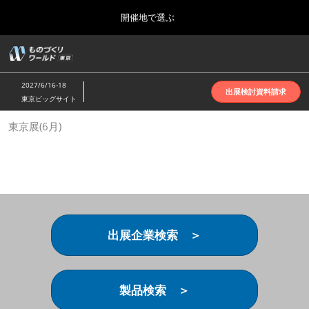
Press
ス
開催地で選ぶ
Escape
キ
to
ッ
close
ホーム
グ
プ
the
ロ
2026年10月07日
し
ー
menu.
インテックス大阪 | INTEX Osaka
2027/6/16-18
バ
出展検討資料請求
て
東京ビッグサイト
ル
進
ナ
名古屋展(4月)
東京展(6月)
ビ
む
2027年04月07日
ゲ
ポートメッセなごや | Port Messe Nagoya
ー
シ
ョ
東京展(6月)
ン
2027年06月16日
を
東京ビッグサイト | Tokyo Big Sight
折
り
出展企業検索 ＞
た
大阪展(10月)
た
2026年10月07日
む
インテックス大阪 | INTEX Osaka
製品検索 ＞