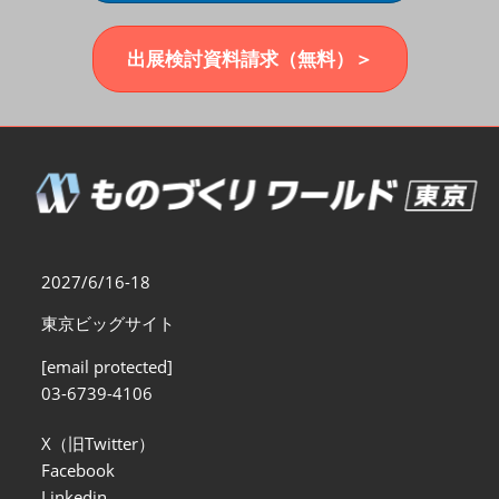
福岡展(12月)
2026年12月02日
マリンメッセ福岡｜MARIN MESSE Fukuoka
出展検討資料請求（無料）＞
2027/6/16-18
東京ビッグサイト
[email protected]
03-6739-4106
X（旧Twitter）
Facebook
Linkedin