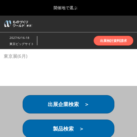
Press
ス
開催地で選ぶ
Escape
キ
to
ッ
close
ホーム
グ
プ
the
ロ
2026年10月07日
し
ー
menu.
インテックス大阪 | INTEX Osaka
2027/6/16-18
バ
出展検討資料請求
て
東京ビッグサイト
ル
進
ナ
名古屋展(4月)
東京展(6月)
ビ
む
2027年04月07日
ゲ
ポートメッセなごや | Port Messe Nagoya
ー
シ
ョ
東京展(6月)
ン
2027年06月16日
を
東京ビッグサイト | Tokyo Big Sight
折
り
出展企業検索 ＞
た
大阪展(10月)
た
2026年10月07日
む
インテックス大阪 | INTEX Osaka
製品検索 ＞